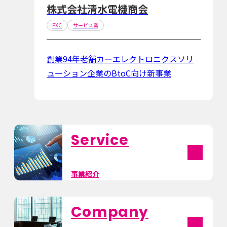
株式会社清水電機商会
PXC
サービス業
創業94年老舗カーエレクトロニクスソリ
ューション企業のBtoC向け新事業
Service
事業紹介
Company