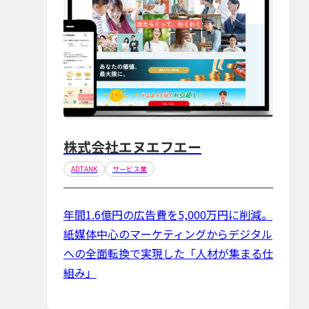
株式会社エヌエフエー
ADTANK
サービス業
年間1.6億円の広告費を5,000万円に削減。
紙媒体中心のマーケティングからデジタル
への全面転換で実現した「人材が集まる仕
組み」