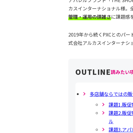
アパレルブランド「THE SH
カスインターナショナル様。
管理・運用の煩雑さ
に課題感
2019年から続くPXCとの
式会社アルカスインターナショ
読みたい
多店舗ならではの販
課題1.販
課題2.販
ル
課題3.ア