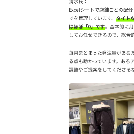
清水氏：
Excelシートで店舗ごとの
でを管理しています。
タイト
はほぼ「0」です
。基本的に月
してお任せできるので、総合
毎月まとまった発注量がある
る点も助かっています。ある
調整やご提案をしてくださる