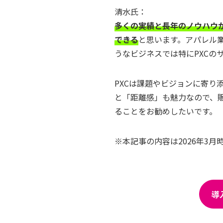
清水氏：
多くの実績と長年のノウハウ
できる
と思います。アパレル
うなビジネスでは特にPXCの
PXCは課題やビジョンに寄り
と「距離感」も魅力なので、
ることをお勧めしたいです。
※本記事の内容は2026年3月
導