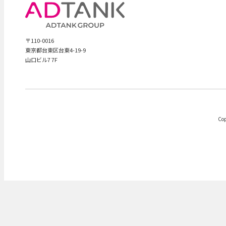
〒110-0016
東京都台東区台東4-19-9
山口ビル7 7F
Cop