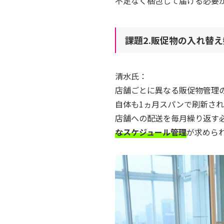
不足なく梱包して届ける必要
課題2.販促物の入れ替
清水氏：
店舗ごとに異なる販促物管理
自体も1ヵ月スパンで刷新さ
店舗への配送を毎月繰り返す
なスケジュール管理
が求めら