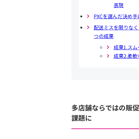
表現
PXCを選んだ決め
配送ミスを限りなく
つの成果
成果1.ス
成果2.柔
多店舗ならではの販
課題に