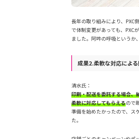
長年の取り組みにより、PXC
で体制変更があっても、PXC
ました。阿吽の呼吸というか
成果2.柔軟な対応によ
清水氏：
印刷・配送を委託する場合、納
柔軟に対応してもらえる
ので
準備を始めたかったので、ス
た。
店舗ごとのキャンペーンやポ