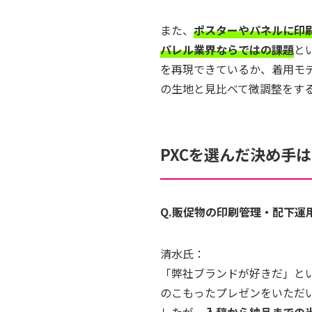
また、
ポスターやパネルに印
パレル業界ならではの課題
と
を再現できているか、着用モ
の生地と見比べて微調整をす
PXCを選んだ決め手
Q.販促物の印刷管理・配下運
清水氏：
「弊社ブランドが好きだ」と
のこもったプレゼンをいただ
したが、
入稿から納品までの