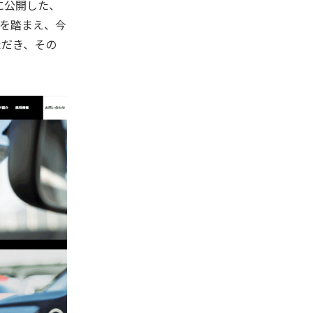
月に公開した、
を踏まえ、今
ただき、その