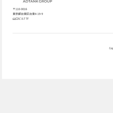
〒110-0016
東京都台東区台東4-19-9
山口ビル7 7F
Cop