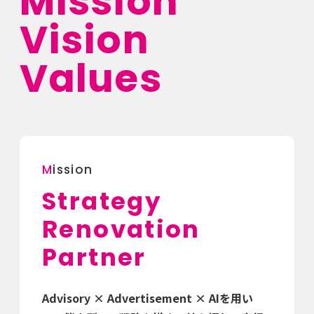
Mission
Vision
Values
M
ission
Strategy
Renovation
Partner
Advisory × Advertisement × AIを用い