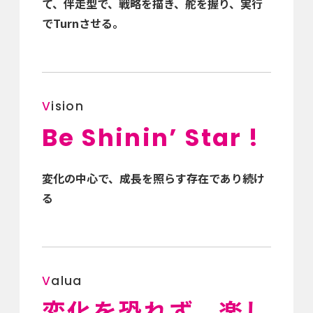
て、
伴走型で、戦略を描き、舵を握り、実行
でTurnさせる。
V
ision
Be Shinin’ Star !
変化の中心で、成長を照らす存在であり続け
る
V
alua
変化を恐れず、楽し